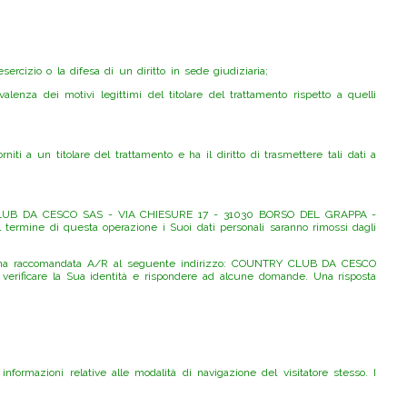
sercizio o la difesa di un diritto in sede giudiziaria;
alenza dei motivi legittimi del titolare del trattamento rispetto a quelli
iti a un titolare del trattamento e ha il diritto di trasmettere tali dati a
UNTRY CLUB DA CESCO SAS - VIA CHIESURE 17 - 31030 BORSO DEL GRAPPA -
l termine di questa operazione i Suoi dati personali saranno rimossi dagli
viare una raccomandata A/R al seguente indirizzo: COUNTRY CLUB DA CESCO
erificare la Sua identità e rispondere ad alcune domande. Una risposta
nformazioni relative alle modalità di navigazione del visitatore stesso. I