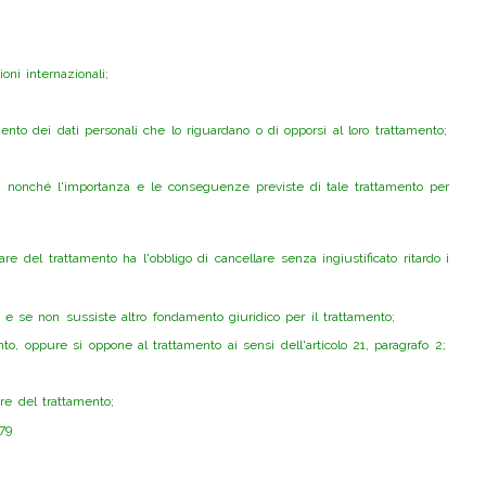
oni internazionali;
amento dei dati personali che lo riguardano o di opporsi al loro trattamento;
ata, nonché l'importanza e le conseguenze previste di tale trattamento per
lare del trattamento ha l'obbligo di cancellare senza ingiustificato ritardo i
a), e se non sussiste altro fondamento giuridico per il trattamento;
to, oppure si oppone al trattamento ai sensi dell'articolo 21, paragrafo 2;
re del trattamento;
679