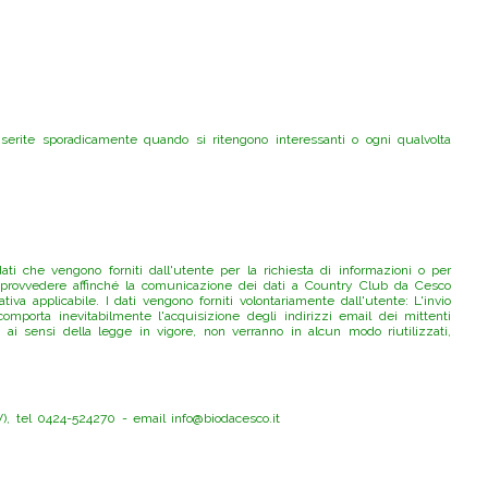
erite sporadicamente quando si ritengono interessanti o ogni qualvolta
ati che vengono forniti dall'utente per la richiesta di informazioni o per
eve provvedere affinché la comunicazione dei dati a Country Club da Cesco
va applicabile. I dati vengono forniti volontariamente dall'utente: L'invio
, comporta inevitabilmente l'acquisizione degli indirizzi email dei mittenti
i, ai sensi della legge in vigore, non verranno in alcun modo riutilizzati,
V), tel 0424-524270 - email info@biodacesco.it