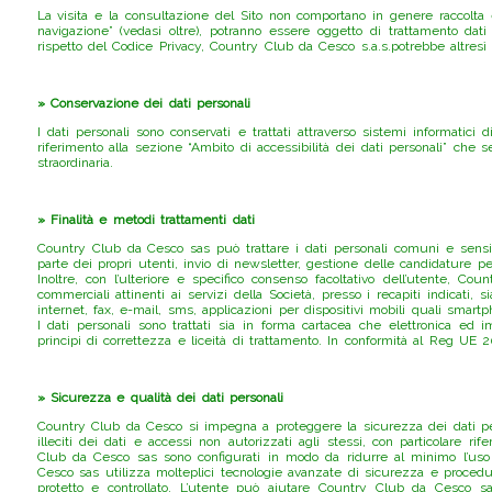
La visita e la consultazione del Sito non comportano in genere raccolta e
navigazione” (vedasi oltre), potranno essere oggetto di trattamento dati 
rispetto del Codice Privacy, Country Club da Cesco s.a.s.potrebbe altresì 
» Conservazione dei dati personali
I dati personali sono conservati e trattati attraverso sistemi informatici 
riferimento alla sezione “Ambito di accessibilità dei dati personali” che 
straordinaria.
» Finalità e metodi trattamenti dati
Country Club da Cesco sas può trattare i dati personali comuni e sensibili
parte dei propri utenti, invio di newsletter, gestione delle candidature per
Inoltre, con l’ulteriore e specifico consenso facoltativo dell’utente, Co
commerciali attinenti ai servizi della Società, presso i recapiti indicati,
internet, fax, e-mail, sms, applicazioni per dispositivi mobili quali smar
I dati personali sono trattati sia in forma cartacea che elettronica ed
principi di correttezza e liceità di trattamento. In conformità al Reg UE 
» Sicurezza e qualità dei dati personali
Country Club da Cesco si impegna a proteggere la sicurezza dei dati person
illeciti dei dati e accessi non autorizzati agli stessi, con particolare r
Club da Cesco sas sono configurati in modo da ridurre al minimo l’uso di 
Cesco sas utilizza molteplici tecnologie avanzate di sicurezza e procedure
protetto e controllato. L’utente può aiutare Country Club da Cesco sas 