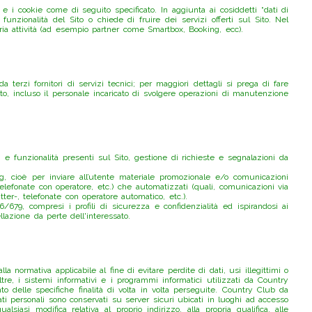
e i cookie come di seguito specificato. In aggiunta ai cosiddetti “dati di
funzionalità del Sito o chiede di fruire dei servizi offerti sul Sito. Nel
pria attività (ad esempio partner come Smartbox, Booking, ecc).
a terzi fornitori di servizi tecnici; per maggiori dettagli si prega di fare
to, incluso il personale incaricato di svolgere operazioni di manutenzione
 e funzionalità presenti sul Sito, gestione di richieste e segnalazioni da
ting, cioè per inviare all’utente materiale promozionale e/o comunicazioni
 telefonate con operatore, etc.) che automatizzati (quali, comunicazioni via
ter-, telefonate con operatore automatico, etc.).
679, compresi i profili di sicurezza e confidenzialità ed ispirandosi ai
lazione da perte dell'interessato.
normativa applicabile al fine di evitare perdite di dati, usi illegittimi o
ltre, i sistemi informativi e i programmi informatici utilizzati da Country
to delle specifiche finalità di volta in volta perseguite. Country Club da
ti personali sono conservati su server sicuri ubicati in luoghi ad accesso
asi modifica relativa al proprio indirizzo, alla propria qualifica, alle