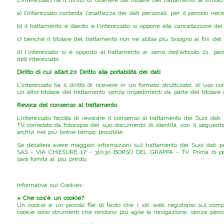
a) l'interessato contesta l'esattezza dei dati personali, per il periodo neces
b) il trattamento è illecito e l'interessato si oppone alla cancellazione dei
c) benché il titolare del trattamento non ne abbia più bisogno ai fini del t
d) l'interessato si è opposto al trattamento ai sensi dell'articolo 21, pa
dell'interessato.
Diritto di cui all’art.20 Diritto alla portabilità dei dati
L'interessato ha il diritto di ricevere in un formato strutturato, di uso c
un altro titolare del trattamento senza impedimenti da parte del titolare 
Revoca del consenso al trattamento
L’interessato facoltà di revocare il consenso al trattamento dei Su
TV corredato da fotocopia del suo documento di identità, con il seguente 
archivi nel più breve tempo possibile.
Se desidera avere maggiori informazioni sul trattamento dei Suoi dati 
SAS - VIA CHIESURE 17 - 31030 BORSO DEL GRAPPA - TV. Prima di poterLe
sarà fornita al più presto.
Informativa sui Cookies
» Che cos'è un cookie?
Un cookie è un piccolo file di testo che i siti web registrano sul comput
cookie sono strumenti che rendono più agile la navigazione, senza pericoli 