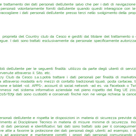
 trattamento dei dati personali dell’utente salvo che per i dati di navigazione 
personali volontariamente forniti dall’utente quando questi interagisce con le 
raccogliere i dati personali dell’utente presso terzi nello svolgimento della pro
di proprietà del Country club da Cesco e gestiti dal titolare del trattamento o d
segue. I dati sono trattati esclusivamente da personale specificamente autorizza
 dell’utente per le seguenti finalità: utilizzo da parte degli utenti di servizi
venute attraverso il Sito, etc.
untry Club da Cesco s.a.s.potrà trattare i dati personali per finalità di marke
 sia attraverso modalità e/o mezzi di contatto tradizionali (quali, posta cartacea,
tphone e tablet -cd. APPS-, account di social network -ad es. via Facebook o Twit
 immessi nel sistema informativo aziendale nel pieno rispetto del Reg UE 2016/
2016/679i dati sono custoditi e conservati finchè non ne venga richiesa la cancel
ali dell’utente e rispetta le disposizioni in materia di sicurezza previste dalla 
iferimento al Disciplinare Tecnico in materia di misure minime di sicurezza. Ino
dati personali e identificativi; tali dati sono trattati solo per il conseguimen
 atte a favorire la protezione dei dati personali degli utenti; ad esempio, i da
ad aggiornare e mantenere corretti i propri dati personali comunicando qualsi