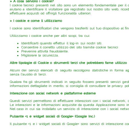
» A cosa servono i cookie?
I cookie tecnici presenti nel sito sono un elemento fondamentale per il c
aiutano a identificare il visitatore già registrato sul nostro sito web, ri
effettuare acquisti od offrirgli funzionalità ulteriori.
» I cookie e come li utilizziamo
I cookie sono identificatori che vengono trasferiti sul tuo dispositivo al fin
Utilizziamo i cookie anche per altri scopi, tra cui:
Identificarti quando effettui il log-in sui nostri siti.
Consentire il corretto utilizzo del sito tramite cookie tecnici
Prevenire attività fraudolente.
Migliorare la sicurezza.
Altre tipologie di Cookie o strumenti terzi che potrebbero farne utilizzo
Alcuni dei servizi elencati di seguito raccolgono statistiche in forma 
senza l'ausilio di terzi.
Qualora fra gli strumenti indicati in seguito fossero presenti servizi ges
informazioni dettagliate in merito, si consiglia di consultare le privacy pol
Interazione con social network e piattaforme esterne
Questi servizi permettono di effettuare interazioni con i social network,
Le interazioni e le informazioni acquisite da questa Applicazione sono in
Nel caso in cui sia installato un servizio di interazione con i social networ
Pulsante +1 e widget sociali di Google+ (Google Inc.)
Il pulsante +1 e i widget sociali di Google+ sono servizi di interazione co