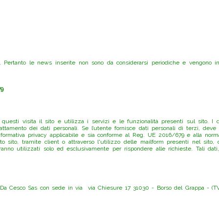
Pertanto le news inserite non sono da considerarsi periodiche e vengono ins
79
sti visita il sito e utilizza i servizi e le funzionalità presenti sul sito. I d
rattamento dei dati personali. Se l’utente fornisce dati personali di terzi, d
nformativa privacy applicabile e sia conforme al Reg. UE 2016/679 e alla normati
esto sito, tramite client o attraverso l'utilizzo delle mailform presenti nel sito
rranno utilizzati solo ed esclusivamente per rispondere alle richieste. Tali dat
lub Da Cesco Sas con sede in via via Chiesure 17 31030 - Borso del Grappa - (T