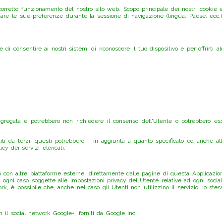
orretto funzionamento del nostro sito web. Scopo principale dei nostri cookie è 
cordare le sue preferenze durante la sessione di navigazione (lingua, Paese, ecc.) 
e di consentire ai nostri sistemi di riconoscere il tuo dispositivo e per offrirti a
aggregata e potrebbero non richiedere il consenso dell'Utente o potrebbero es
titi da terzi, questi potrebbero – in aggiunta a quanto specificato ed anche all
icy dei servizi elencati.
 o con altre piattaforme esterne, direttamente dalle pagine di questa Applicazio
 ogni caso soggette alle impostazioni privacy dell’Utente relative ad ogni socia
k, è possibile che, anche nel caso gli Utenti non utilizzino il servizio, lo stesso 
n il social network Google+, forniti da Google Inc.