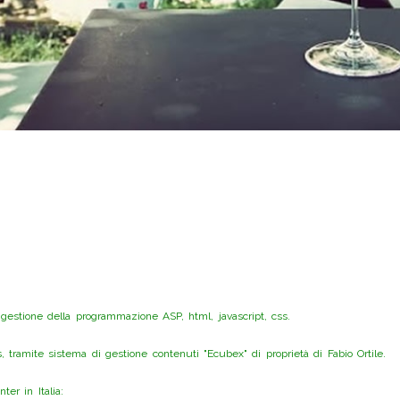
 gestione della programmazione ASP, html, javascript, css.
ramite sistema di gestione contenuti "Ecubex" di proprietà di Fabio Ortile.
er in Italia: