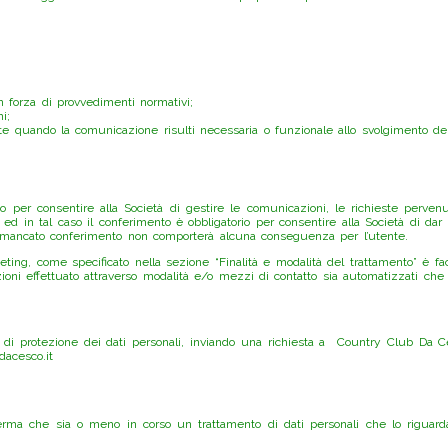
 in forza di provvedimenti normativi;
i;
e quando la comunicazione risulti necessaria o funzionale allo svolgimento della 
io per consentire alla Società di gestire le comunicazioni, le richieste pervenu
 ed in tal caso il conferimento è obbligatorio per consentire alla Società di dar 
a: il mancato conferimento non comporterà alcuna conseguenza per l’utente.
keting, come specificato nella sezione “Finalità e modalità del trattamento” è fac
zioni effettuato attraverso modalità e/o mezzi di contatto sia automatizzati che 
eria di protezione dei dati personali, inviando una richiesta a Country Club Da C
dacesco.it
onferma che sia o meno in corso un trattamento di dati personali che lo riguard