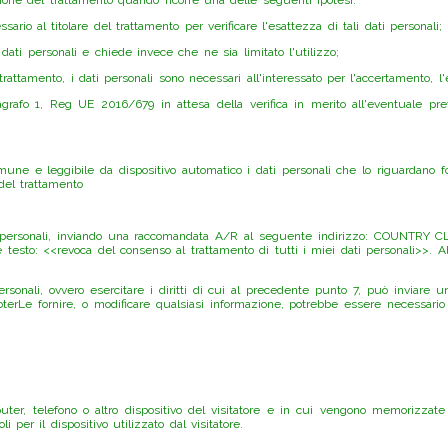
sario al titolare del trattamento per verificare l'esattezza di tali dati personali;
 dati personali e chiede invece che ne sia limitato l'utilizzo;
rattamento, i dati personali sono necessari all'interessato per l'accertamento, l'e
ragrafo 1, Reg UE 2016/679 in attesa della verifica in merito all'eventuale prev
omune e leggibile da dispositivo automatico i dati personali che lo riguardano forn
del trattamento
oi dati personali, inviando una raccomandata A/R al seguente indirizzo: CO
testo: <<revoca del consenso al trattamento di tutti i miei dati personali>>. A
personali, ovvero esercitare i diritti di cui al precedente punto 7, può in
 fornire, o modificare qualsiasi informazione, potrebbe essere necessario v
er, telefono o altro dispositivo del visitatore e in cui vengono memorizzate i
per il dispositivo utilizzato dal visitatore.