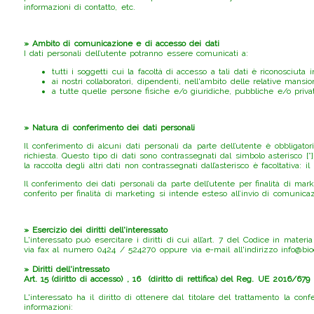
informazioni di contatto, etc.
» Ambito di comunicazione e di accesso dei dati
I dati personali dell’utente potranno essere comunicati a:
tutti i soggetti cui la facoltà di accesso a tali dati è riconosciuta
ai nostri collaboratori, dipendenti, nell'ambito delle relative mansion
a tutte quelle persone fisiche e/o giuridiche, pubbliche e/o privat
» Natura di conferimento dei dati personali
Il conferimento di alcuni dati personali da parte dell’utente è obbligator
richiesta. Questo tipo di dati sono contrassegnati dal simbolo asterisco [*]
la raccolta degli altri dati non contrassegnati dall’asterisco è facoltativ
Il conferimento dei dati personali da parte dell’utente per finalità di mar
conferito per finalità di marketing si intende esteso all’invio di comunica
» Esercizio dei diritti dell'interessato
L'interessato può esercitare i diritti di cui all’art. 7 del Codice in mat
via fax al numero 0424 / 524270 oppure via e-mail all'indirizzo info@bio
» Diritti dell'intressato
Art. 15 (diritto di accesso) , 16 (diritto di rettifica) del Reg. UE 2016/679
L'interessato ha il diritto di ottenere dal titolare del trattamento la c
informazioni: