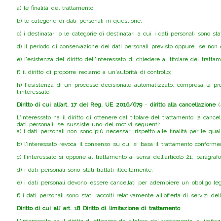
a) le finalità del trattamento;
b) le categorie di dati personali in questione;
c) i destinatari o le categorie di destinatari a cui i dati personali sono st
d) il periodo di conservazione dei dati personali previsto oppure, se non è 
e) l'esistenza del diritto dell'interessato di chiedere al titolare del tratt
f) il diritto di proporre reclamo a un'autorità di controllo;
h) l'esistenza di un processo decisionale automatizzato, compresa la prof
l'interessato.
Diritto di cui all’art. 17 del Reg. UE 2016/679
-
diritto alla cancellazione
(«
L'interessato ha il diritto di ottenere dal titolare del trattamento la cance
dati personali, se sussiste uno dei motivi seguenti:
a) i dati personali non sono più necessari rispetto alle finalità per le quali 
b) l'interessato revoca il consenso su cui si basa il trattamento conformemen
c) l'interessato si oppone al trattamento ai sensi dell'articolo 21, paragr
d) i dati personali sono stati trattati illecitamente;
e) i dati personali devono essere cancellati per adempiere un obbligo lega
f) i dati personali sono stati raccolti relativamente all'offerta di servizi 
Diritto di cui all’ art. 18 Diritto di limitazione di trattamento
L'interessato ha il diritto di ottenere dal titolare del trattamento la limi