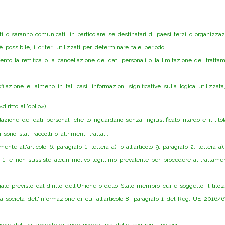
ati o saranno comunicati, in particolare se destinatari di paesi terzi o organizzazi
possibile, i criteri utilizzati per determinare tale periodo;
amento la rettifica o la cancellazione dei dati personali o la limitazione del tratt
ilazione e, almeno in tali casi, informazioni significative sulla logica utilizz
diritto all'oblio»)
llazione dei dati personali che lo riguardano senza ingiustificato ritardo e il tito
sono stati raccolti o altrimenti trattati;
te all'articolo 6, paragrafo 1, lettera a), o all'articolo 9, paragrafo 2, lettera 
afo 1, e non sussiste alcun motivo legittimo prevalente per procedere al trattamen
le previsto dal diritto dell'Unione o dello Stato membro cui è soggetto il titola
della società dell'informazione di cui all'articolo 8, paragrafo 1 del Reg. UE 2016/
tazione del trattamento quando ricorre una delle seguenti ipotesi: