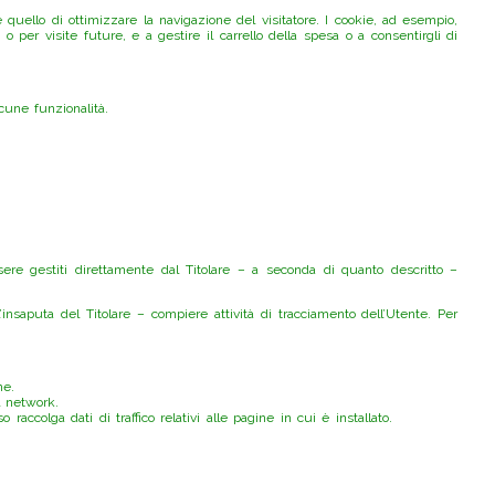
quello di ottimizzare la navigazione del visitatore. I cookie, ad esempio,
o per visite future, e a gestire il carrello della spesa o a consentirgli di
lcune funzionalità.
sere gestiti direttamente dal Titolare – a seconda di quanto descritto –
’insaputa del Titolare – compiere attività di tracciamento dell’Utente. Per
ne.
l network.
raccolga dati di traffico relativi alle pagine in cui è installato.