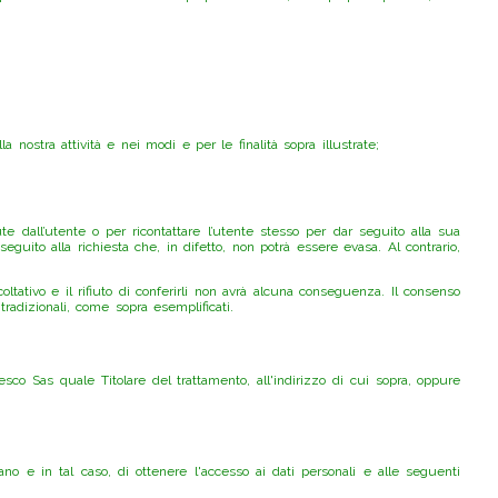
nostra attività e nei modi e per le finalità sopra illustrate;
te dall’utente o per ricontattare l’utente stesso per dar seguito alla sua
seguito alla richiesta che, in difetto, non potrà essere evasa. Al contrario,
oltativo e il rifiuto di conferirli non avrà alcuna conseguenza. Il consenso
tradizionali, come sopra esemplificati.
esco Sas quale Titolare del trattamento, all'indirizzo di cui sopra, oppure
ano e in tal caso, di ottenere l'accesso ai dati personali e alle seguenti