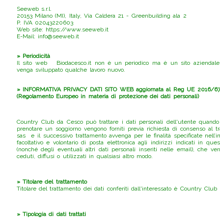
Seeweb s.r.l.
20153 Milano (MI), Italy, Via Caldera 21 - Greenbuilding ala 2
P. IVA 02043220603
Web site: https://www.seeweb.it
E-Mail: info@seeweb.it
» Periodicità
Il sito web Biodacesco.it non è un periodico ma è un sito aziendale. 
venga sviluppato qualche lavoro nuovo.
» INFORMATIVA PRIVACY DATI SITO WEB aggiornata al Reg UE 2016/6
(Regolamento Europeo in materia di protezione dei dati personali)
Country Club da Cesco può trattare i dati personali dell'utente quando que
prenotare un soggiorno vengono forniti previa richiesta di consenso al t
sas e il successivo trattamento avvenga per le finalità specificate nell’i
facoltativo e volontario di posta elettronica agli indirizzi indicati in qu
(nonché degli eventuali altri dati personali inseriti nelle email), che ve
ceduti, diffusi o utilizzati in qualsiasi altro modo.
» Titolare del trattamento
Titolare del trattamento dei dati conferiti dall'interessato è Country C
» Tipologia di dati trattati