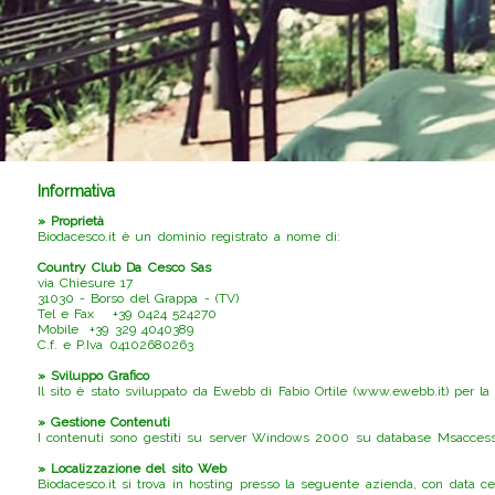
Informativa
» Proprietà
Biodacesco.it è un dominio registrato a nome di:
Country Club Da Cesco Sas
via Chiesure 17
31030 - Borso del Grappa - (TV)
Tel e Fax +39 0424 524270
Mobile +39 329 4040389
C.f. e P.Iva 04102680263
» Sviluppo Grafico
Il sito è stato sviluppato da Ewebb di Fabio Ortile (www.ewebb.it) per la
» Gestione Contenuti
I contenuti sono gestiti su server Windows 2000 su database Msaccess, t
» Localizzazione del sito Web
Biodacesco.it si trova in hosting presso la seguente azienda, con data cent